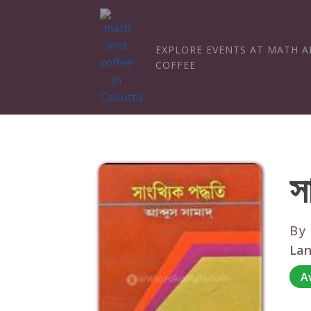
EXPLORE EVENTS AT MATH 
COFFEE
স
By
Lan
A