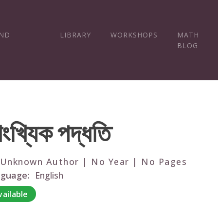
AND
LIBRARY
WORKSHOPS
MATH
BLOG
াংখ্যিক পদ্ধতি
 Unknown Author | No Year | No Pages
guage:
English
vailable